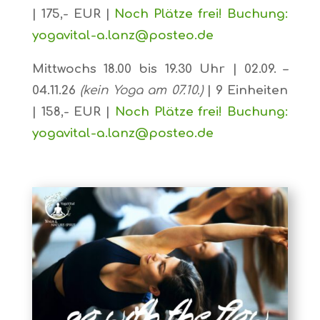
| 175,- EUR |
Noch Plätze frei! Buchung:
yogavital-a.lanz@posteo.de
Mittwochs 18.00 bis 19.30 Uhr | 02.09. –
04.11.26
(kein Yoga am 07.10.)
| 9 Einheiten
| 158,- EUR |
Noch Plätze frei! Buchung:
yogavital-a.lanz@posteo.de