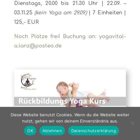
Dienstags, 20.00 bis 21.30 Uhr | 22
.09. –
03.11.25
(kein Yoga am 29.09.)
| 7 Einheiten |
125,- EUR
Noch Plätze frei! Buchung an: yogavital-
a.lanz@posteo.de
Diese Website benutzt Cookies. Wenn du die Website weiter
nutzt, gehen wir von deinem Einverständnis aus.
OK
Ablehnen
Datenschutzerklärung