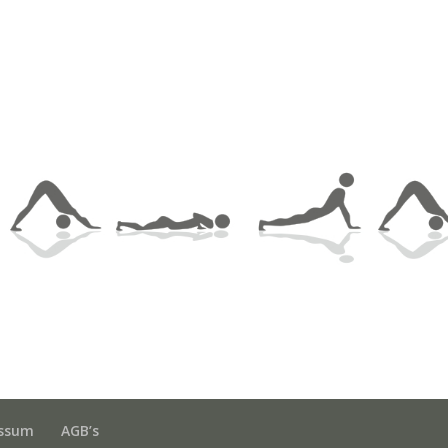
ssum
AGB’s